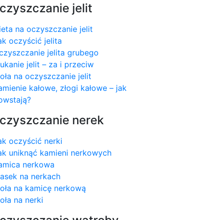
czyszczanie jelit
ieta na oczyszczanie jelit
ak oczyścić jelita
czyszczanie jelita grubego
łukanie jelit – za i przeciw
ioła na oczyszczanie jelit
amienie kałowe, złogi kałowe – jak
owstają?
czyszczanie nerek
ak oczyścić nerki
ak uniknąć kamieni nerkowych
amica nerkowa
iasek na nerkach
ioła na kamicę nerkową
ioła na nerki