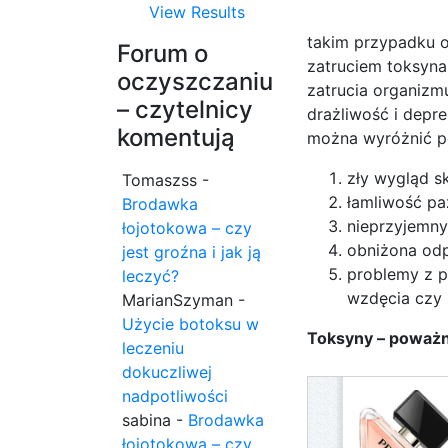
View Results
takim przypadku o
Forum o
zatruciem toksyna
oczyszczaniu
zatrucia organizm
– czytelnicy
drażliwość i depr
komentują
można wyróżnić p
zły wygląd sk
Tomaszss
-
łamliwość pa
Brodawka
nieprzyjemny
łojotokowa – czy
obniżona odp
jest groźna i jak ją
problemy z p
leczyć?
wzdęcia czy 
MarianSzyman
-
Użycie botoksu w
Toksyny – poważ
leczeniu
dokuczliwej
nadpotliwości
sabina
-
Brodawka
łojotokowa – czy