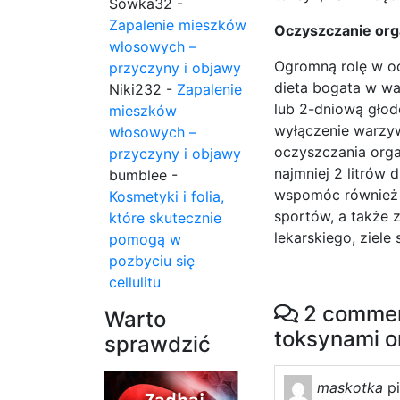
Sówka32
-
Zapalenie mieszków
Oczyszczanie org
włosowych –
Ogromną rolę w o
przyczyny i objawy
dieta bogata w wa
Niki232
-
Zapalenie
lub 2-dniową głod
mieszków
wyłączenie warzy
włosowych –
oczyszczania organ
przyczyny i objawy
najmniej 2 litrów
bumblee
-
wspomóc również 
Kosmetyki i folia,
sportów, a także zi
które skutecznie
lekarskiego, ziele
pomogą w
pozbyciu się
cellulitu
2 commen
Warto
toksynami o
sprawdzić
maskotka
p