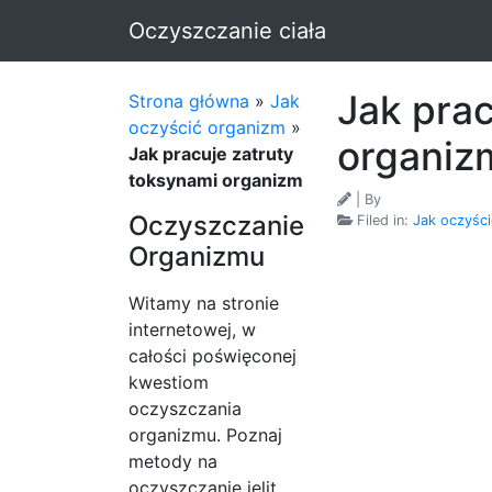
Oczyszczanie ciała
Jak prac
Strona główna
»
Jak
oczyścić organizm
»
organiz
Jak pracuje zatruty
toksynami organizm
| By
Oczyszczanie
Filed in:
Jak oczyśc
Organizmu
Witamy na stronie
internetowej, w
całości poświęconej
kwestiom
oczyszczania
organizmu. Poznaj
metody na
oczyszczanie jelit