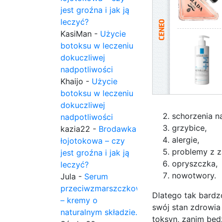
jest groźna i jak ją
leczyć?
KasiMan
-
Użycie
botoksu w leczeniu
dokuczliwej
nadpotliwości
Khaijo
-
Użycie
botoksu w leczeniu
dokuczliwej
schorzenia n
nadpotliwości
grzybice,
kazia22
-
Brodawka
alergie,
łojotokowa – czy
problemy z z
jest groźna i jak ją
opryszczka,
leczyć?
nowotwory.
Jula
-
Serum
przeciwzmarszczkowe
Dlatego tak bardzo
– kremy o
swój stan zdrowia
naturalnym składzie.
toksyn, zanim będ