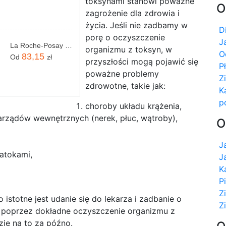
toksynami stanowi poważne
O
zagrożenie dla zdrowia i
życia. Jeśli nie zadbamy w
D
porę o oczyszczenie
J
La Roche-Posay Lipikar AP+MAX Balsam regenerujący 400ml
organizmu z toksyn, w
O
83,15
Od
zł
przyszłości mogą pojawić się
P
poważne problemy
Z
zdrowotne, takie jak:
K
p
choroby układu krążenia,
arządów wewnętrznych (nerek, płuc, wątroby),
O
J
atokami,
J
K
P
Z
 istotne jest udanie się do lekarza i zadbanie o
Z
 poprzez dokładne oczyszczenie organizmu z
zie na to za późno.