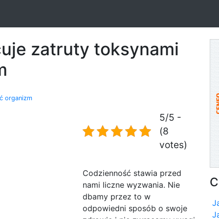
uje zatruty toksynami
m
ić organizm
5/5 -
(8
votes)
Codzienność stawia przed
C
nami liczne wyzwania. Nie
dbamy przez to w
J
odpowiedni sposób o swoje
J