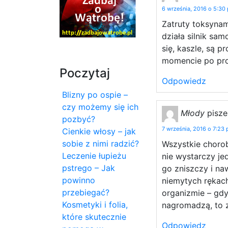
6 września, 2016 o 5:30
Zatruty toksyna
działa silnik sa
się, kaszle, są 
momencie po prost
Poczytaj
Odpowiedz
Blizny po ospie –
czy możemy się ich
Młody
pisze
pozbyć?
7 września, 2016 o 7:23
Cienkie włosy – jak
sobie z nimi radzić?
Wszystkie choro
Leczenie łupieżu
nie wystarczy je
pstrego – Jak
go zniszczy i naw
powinno
niemytych rękach
przebiegać?
organizmie – gdy 
Kosmetyki i folia,
nagromadzą, to z
które skutecznie
Odpowiedz