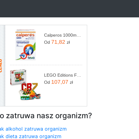
Calperos 1000mg 100 kaps.
71,82
Od
zł
LEGO Editions Football 43012 Cristiano Ronaldo — piłkarskie momenty
107,07
Od
zł
o zatruwa nasz organizm?
ak alkohol zatruwa organizm
ak dieta zatruwa organizm