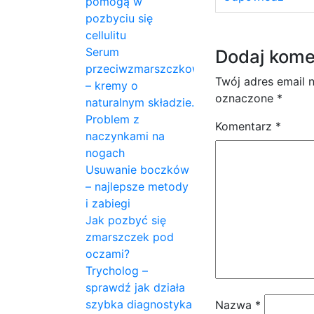
pomogą w
pozbyciu się
cellulitu
Serum
Dodaj kome
przeciwzmarszczkowe
Twój adres email 
– kremy o
oznaczone
*
naturalnym składzie.
Problem z
Komentarz
*
naczynkami na
nogach
Usuwanie boczków
– najlepsze metody
i zabiegi
Jak pozbyć się
zmarszczek pod
oczami?
Trycholog –
sprawdź jak działa
szybka diagnostyka
Nazwa
*