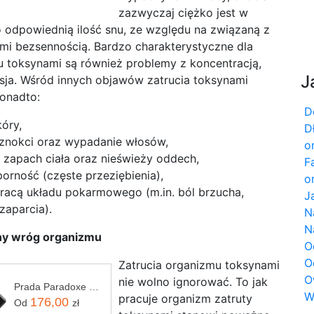
zazwyczaj ciężko jest w
 odpowiednią ilość snu, ze względu na związaną z
mi bezsennością. Bardzo charakterystyczne dla
u toksynami są również problemy z koncentracją,
J
esja. Wśród innych objawów zatrucia toksynami
onadto:
D
óry,
D
znokci oraz wypadanie włosów,
o
 zapach ciała oraz nieświeży oddech,
F
orność (częste przeziębienia),
o
racą układu pokarmowego (m.in. ból brzucha,
J
zaparcia).
N
N
ny wróg organizmu
O
O
Zatrucia organizmu toksynami
O
nie wolno ignorować. To jak
Prada Paradoxe Woda Perfumowana 90 ml
W
pracuje organizm zatruty
176,00
Od
zł