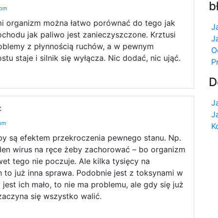
b
 pm
mi organizm można łatwo porównać do tego jak
J
mochodu jak paliwo jest zanieczyszczone. Krztusi
J
problemy z płynnością ruchów, a w pewnym
O
u staje i silnik się wyłącza. Nic dodać, nic ująć.
P
D
J
:
J
 pm
K
by są efektem przekroczenia pewnego stanu. Np.
den wirus na ręce żeby zachorować – bo organizm
et tego nie poczuje. Ale kilka tysięcy na
 to już inna sprawa. Podobnie jest z toksynami w
jest ich mało, to nie ma problemu, ale gdy się już
aczyna się wszystko walić.