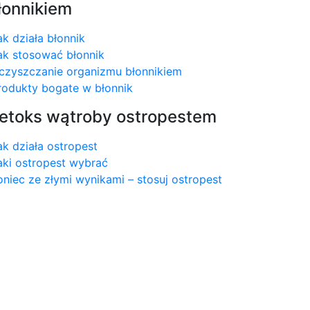
łonnikiem
ak działa błonnik
ak stosować błonnik
czyszczanie organizmu błonnikiem
rodukty bogate w błonnik
etoks wątroby ostropestem
ak działa ostropest
aki ostropest wybrać
oniec ze złymi wynikami – stosuj ostropest