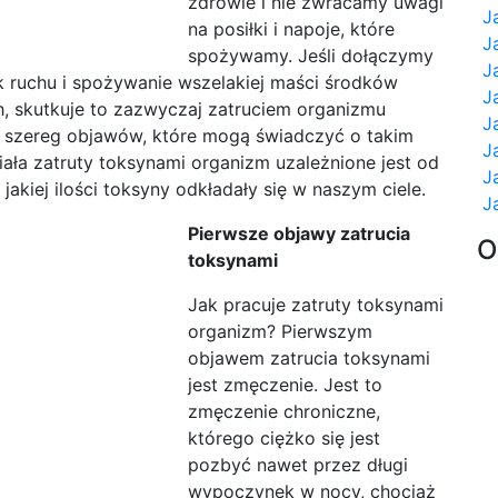
zdrowie i nie zwracamy uwagi
J
na posiłki i napoje, które
J
spożywamy. Jeśli dołączymy
J
ak ruchu i spożywanie wszelakiej maści środków
J
, skutkuje to zazwyczaj zatruciem organizmu
J
je szereg objawów, które mogą świadczyć o takim
J
ziała zatruty toksynami organizm uzależnione jest od
J
 jakiej ilości toksyny odkładały się w naszym ciele.
J
Pierwsze objawy zatrucia
O
toksynami
Jak pracuje zatruty toksynami
organizm? Pierwszym
objawem zatrucia toksynami
jest zmęczenie. Jest to
zmęczenie chroniczne,
którego ciężko się jest
pozbyć nawet przez długi
wypoczynek w nocy, chociaż