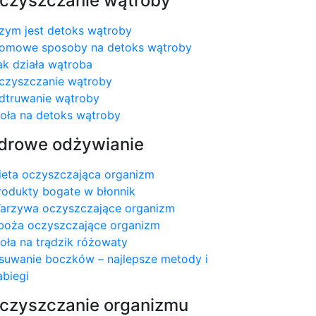
czyszczanie wątroby
zym jest detoks wątroby
omowe sposoby na detoks wątroby
ak działa wątroba
czyszczanie wątroby
dtruwanie wątroby
ioła na detoks wątroby
drowe odżywianie
ieta oczyszczająca organizm
rodukty bogate w błonnik
arzywa oczyszczające organizm
boża oczyszczające organizm
ioła na trądzik różowaty
suwanie boczków – najlepsze metody i
abiegi
czyszczanie organizmu