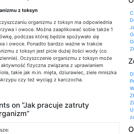
O
anizmu z toksyn
C
D
czyszczaniu organizmu z toksyn ma odpowiednia
J
rzywa i owoce. Można zaaplikować sobie także 1
O
ówkę, podczas której będzie spożywało się
O
wa i owoce. Ponadto bardzo ważne w trakcie
Z
izmu z toksyn jest picie dużej ilości wody (co
 dziennie). Oczyszczenie organizmu z toksyn może
Z
aktywność fizyczna związana z uprawianiem
oła, takie jak m.in. mięta, dziurawiec, ziele mniszka
D
 skrzypu czy też wyciąg z karczocha.
P
W
Z
Z
ts on “
Jak pracuje zatruty
U
rganizm
”
z
O
isze: