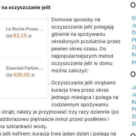
O
a oczyszczanie jelit
D
Domowe sposoby na
J
oczyszczanie jelit polegają
La Roche-Posay Lipikar AP+MAX Balsam regenerujący 400ml
O
głównie na spożywaniu
83,15
Od
zł
P
określonych produktów przez
Z
pewien okres czasu. Do
K
najpopularniejszych metod
p
oczyszczania jelit w domu
Essential Parfums Bois Impérial Woda Perfumowana 100ml
można zaliczyć:
O
439,00
Od
zł
Oczyszczanie jelit otrębami:
J
kuracja trwa przez okres
J
jednego miesiąca i polega na
K
codziennym spożywaniu
P
 otrąb; należy je przyjmować trzy razy dziennie (po
Z
 każdorazowo piętnaście minut przed posiłkiem i
Z
ma szklankami wody.
jelit kefirem: kuracja trwa jeden dzień i polega na