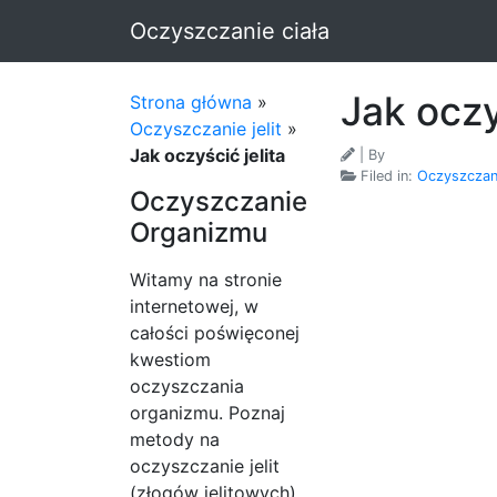
Oczyszczanie ciała
Jak oczy
Strona główna
»
Oczyszczanie jelit
»
Jak oczyścić jelita
| By
Filed in:
Oczyszczanie
Oczyszczanie
Organizmu
Witamy na stronie
internetowej, w
całości poświęconej
kwestiom
oczyszczania
organizmu. Poznaj
metody na
oczyszczanie jelit
(złogów jelitowych),