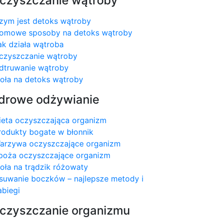
czyszczanie wątroby
zym jest detoks wątroby
omowe sposoby na detoks wątroby
ak działa wątroba
czyszczanie wątroby
dtruwanie wątroby
ioła na detoks wątroby
drowe odżywianie
ieta oczyszczająca organizm
rodukty bogate w błonnik
arzywa oczyszczające organizm
boża oczyszczające organizm
ioła na trądzik różowaty
suwanie boczków – najlepsze metody i
abiegi
czyszczanie organizmu