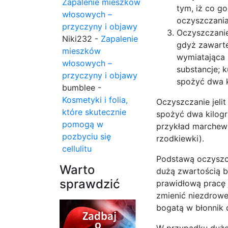
Zapalenie mieszków
tym, iż co go
włosowych –
oczyszczania
przyczyny i objawy
Oczyszczanie 
Niki232
-
Zapalenie
gdyż zawarte
mieszków
wymiatająca 
włosowych –
substancje; 
przyczyny i objawy
spożyć dwa k
bumblee
-
Kosmetyki i folia,
Oczyszczanie jeli
które skutecznie
spożyć dwa kilog
pomogą w
przykład marchewki
pozbyciu się
rzodkiewki).
cellulitu
Podstawą oczyszcz
Warto
dużą zwartością b
sprawdzić
prawidłową pracę j
zmienić niezdrowe
bogatą w błonnik d