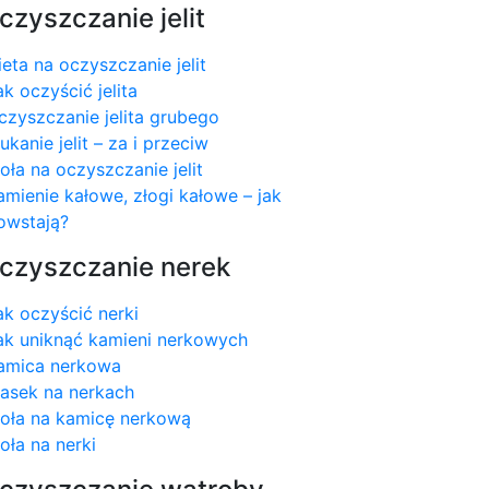
czyszczanie jelit
ieta na oczyszczanie jelit
ak oczyścić jelita
czyszczanie jelita grubego
łukanie jelit – za i przeciw
ioła na oczyszczanie jelit
amienie kałowe, złogi kałowe – jak
owstają?
czyszczanie nerek
ak oczyścić nerki
ak uniknąć kamieni nerkowych
amica nerkowa
iasek na nerkach
ioła na kamicę nerkową
ioła na nerki