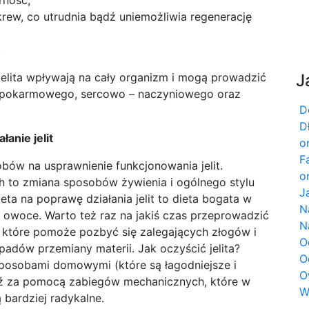
rność,
rew, co utrudnia bądź uniemożliwia regenerację
.
 jelita wpływają na cały organizm i mogą prowadzić
J
 pokarmowego, sercowo – naczyniowego oraz
D
D
łanie jelit
o
F
sobów na usprawnienie funkcjonowania jelit.
o
 to zmiana sposobów żywienia i ogólnego stylu
J
ieta na poprawę działania jelit to dieta bogata w
N
i owoce. Warto też raz na jakiś czas przeprowadzić
N
t, które pomoże pozbyć się zalegających złogów i
O
padów przemiany materii. Jak oczyścić jelita?
O
posobami domowymi (które są łagodniejsze i
O
dź za pomocą zabiegów mechanicznych, które w
W
 bardziej radykalne.