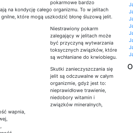
pokarmowe bardzo
J
ją na kondycję całego organizmu. To w jelitach
J
gnilne, które mogą uszkodzić błonę śluzową jelit.
J
J
Niestrawiony pokarm
J
zalegający w jelitach może
J
być przyczyną wytwarzania
J
toksycznych związków, które
J
są wchłaniane do krwiobiegu.
O
Skutki zanieczyszczania się
jelit są odczuwalne w całym
organizmie, gdyż jest to:
nieprawidłowe trawienie,
niedobory witamin i
związków mineralnych,
ość wapnia,
wej,
,