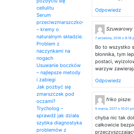
pozbyciu się
cellulitu
Odpowiedz
Serum
przeciwzmarszczkowe
Szuwarowy
– kremy o
naturalnym składzie.
7 września, 2016 o 8:18
Problem z
Bo to wszystko s
naczynkami na
błonnika, tym lep
nogach
postaci, wyizolo
Usuwanie boczków
warzyw zawieraj
– najlepsze metody
i zabiegi
Odpowiedz
Jak pozbyć się
zmarszczek pod
friko
pisze:
oczami?
Trycholog –
5 marca, 2017 o 10:01 p
sprawdź jak działa
chyba nic tak dob
szybka diagnostyka
całkowicie bezp
problemów z
przeczyszczający