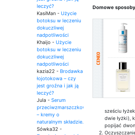
leczyć?
Domowe sposoby n
KasiMan
-
Użycie
botoksu w leczeniu
dokuczliwej
nadpotliwości
Khaijo
-
Użycie
botoksu w leczeniu
dokuczliwej
nadpotliwości
kazia22
-
Brodawka
łojotokowa – czy
jest groźna i jak ją
leczyć?
Jula
-
Serum
przeciwzmarszczkowe
sześciu łyżek
– kremy o
dwie łyżki),
naturalnym składzie.
popijać dwo
Sówka32
-
Oczyszczanie 