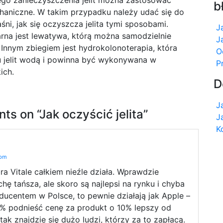
go zanieczyszczenia jelit można zastosować
b
aniczne. W takim przypadku należy udać się do
aśni, jak się oczyszcza jelita tymi sposobami.
J
arna jest lewatywa, którą można samodzielnie
J
nnym zbiegiem jest hydrokolonoterapia, która
O
u jelit wodą i powinna być wykonywana w
P
ich.
D
J
ts on “
Jak oczyścić jelita
”
J
K
 pm
ra Vitale całkiem nieźle działa. Wprawdzie
hę tańsza, ale skoro są najlepsi na rynku i chyba
ucentem w Polsce, to pewnie działają jak Apple –
% podnieść cenę za produkt o 10% lepszy od
 tak znajdzie się dużo ludzi, którzy za to zapłacą.