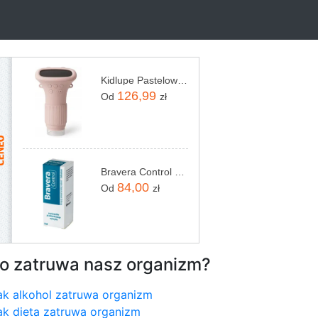
Kidlupe Pastelowo Różowy Mikroskop Dziecięcy Zabawka Edukacyjna
126,99
Od
zł
Bravera Control 96mg/g 8ml
84,00
Od
zł
o zatruwa nasz organizm?
ak alkohol zatruwa organizm
ak dieta zatruwa organizm