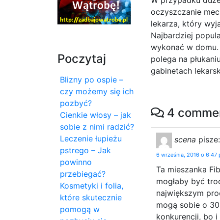
W przypadku duże
oczyszczanie mech
lekarza, który wyj
Najbardziej popul
wykonać w domu. I
Poczytaj
polega na płukani
gabinetach lekarsk
Blizny po ospie –
czy możemy się ich
pozbyć?
4 commen
Cienkie włosy – jak
sobie z nimi radzić?
Leczenie łupieżu
scena
pisze:
pstrego – Jak
6 września, 2016 o 6:47
powinno
Ta mieszanka Fib
przebiegać?
mogłaby być troc
Kosmetyki i folia,
największym prod
które skutecznie
mogą sobie o 30
pomogą w
konkurencji, bo i