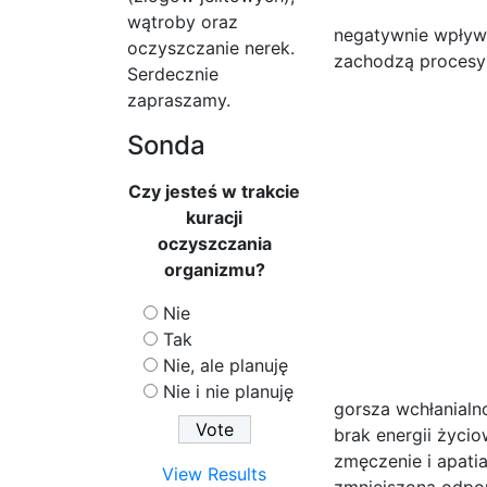
wątroby oraz
negatywnie wpływa
oczyszczanie nerek.
zachodzą procesy 
Serdecznie
zapraszamy.
Sonda
Czy jesteś w trakcie
kuracji
oczyszczania
organizmu?
Nie
Tak
Nie, ale planuję
Nie i nie planuję
gorsza wchłanialn
brak energii życio
zmęczenie i apatia
View Results