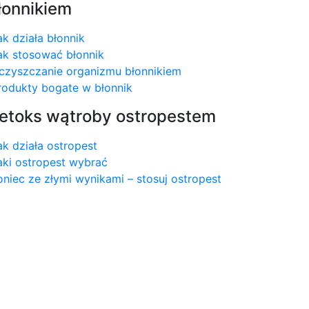
łonnikiem
ak działa błonnik
ak stosować błonnik
czyszczanie organizmu błonnikiem
rodukty bogate w błonnik
etoks wątroby ostropestem
ak działa ostropest
aki ostropest wybrać
oniec ze złymi wynikami – stosuj ostropest