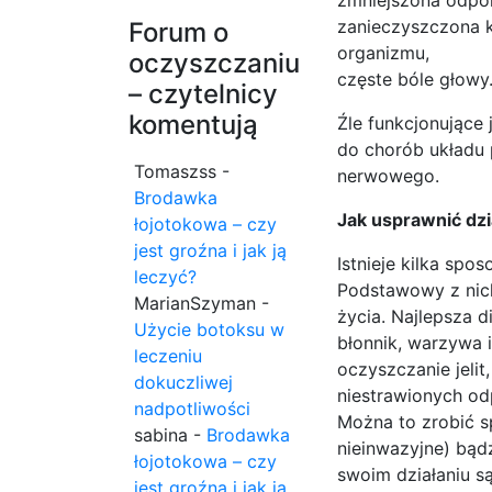
zmniejszona odpo
zanieczyszczona k
Forum o
organizmu,
oczyszczaniu
częste bóle głowy
– czytelnicy
komentują
Źle funkcjonujące
do chorób układu
Tomaszss
-
nerwowego.
Brodawka
Jak usprawnić dzia
łojotokowa – czy
jest groźna i jak ją
Istnieje kilka spo
leczyć?
Podstawowy z nich
MarianSzyman
-
życia. Najlepsza d
Użycie botoksu w
błonnik, warzywa 
leczeniu
oczyszczanie jeli
dokuczliwej
niestrawionych od
nadpotliwości
Można to zrobić s
sabina
-
Brodawka
nieinwazyjne) bą
łojotokowa – czy
swoim działaniu są
jest groźna i jak ją