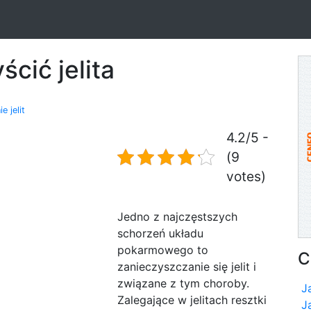
ścić jelita
 jelit
4.2/5 -
(9
votes)
Jedno z najczęstszych
schorzeń układu
pokarmowego to
C
zanieczyszczanie się jelit i
związane z tym choroby.
J
Zalegające w jelitach resztki
J