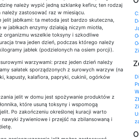
O
dzinę należy wypić jedną szklankę kefiru; ten rodzaj
 należy zastosować raz w miesiącu.
C
jelit jabłkami: ta metoda jest bardzo skuteczna,
D
 w jabłkach enzymy działają niczym miotła,
J
z organizmu wszelkie toksyny i szkodliwe
O
kuracja trwa jeden dzień, podczas którego należy
O
ilogramy jabłek (podzielonych na osiem porcji).
Z
t surowymi warzywami: przez jeden dzień należy
Z
ramy sałatek sporządzonych z surowych warzyw (na
D
, kapusty, kalafiora, papryki, cukinii, ogórków
P
W
ania jelit w domu jest spożywanie produktów z
Z
łonnika, które usuną toksyny i wspomogą
Z
elit. Po zakończeniu określonej kuracji warto
U
 nawyki żywieniowe i przejść na zbilansowaną i
z
ietę.
O