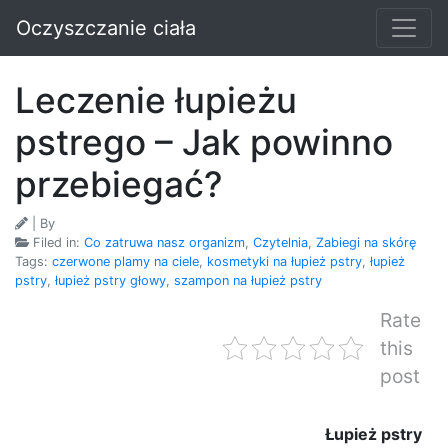
Oczyszczanie ciała
Leczenie łupieżu
pstrego – Jak powinno
przebiegać?
| By
Filed in:
Co zatruwa nasz organizm
,
Czytelnia
,
Zabiegi na skórę
Tags:
czerwone plamy na ciele
,
kosmetyki na łupież pstry
,
łupież
pstry
,
łupież pstry głowy
,
szampon na łupież pstry
Rate
this
post
Łupież pstry