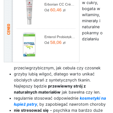
w cukry,
Erborian CC Crème Mini New Krem CC 15ml Clair
bogata w
60,46
Od
zł
witaminy,
minerały i
naturalne
pokarmy o
Enterol Probiotyk 30 kapsułek 250 mg
działaniu
58,06
Od
zł
przeciwgrzybicznym, jak cebula czy czosnek
grzyby lubią wilgoć, dlatego warto unikać
obcisłych ubrań z syntetycznych tkanin.
Najlepszy będzie
przewiewny strój z
naturalnych materiałów
jak bawełna czy len.
regularnie stosować odpowiednie
kosmetyki na
łupież pstry
, by zapobiegać nawrotom choroby
nie stresować się
– psychika ma bardzo duże