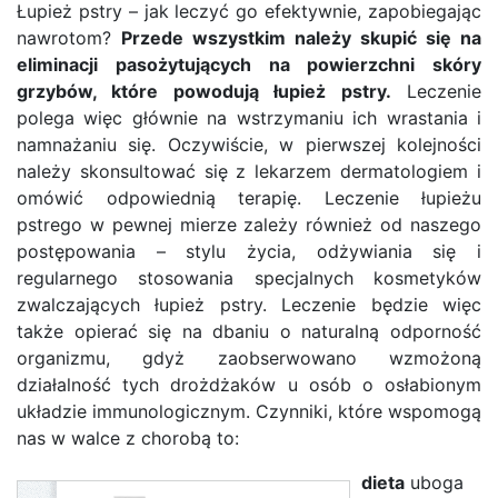
Łupież pstry – jak leczyć go efektywnie, zapobiegając
nawrotom?
Przede wszystkim należy skupić się na
eliminacji pasożytujących na powierzchni skóry
grzybów, które powodują łupież pstry.
Leczenie
polega więc głównie na wstrzymaniu ich wrastania i
namnażaniu się. Oczywiście, w pierwszej kolejności
należy skonsultować się z lekarzem dermatologiem i
omówić odpowiednią terapię. Leczenie łupieżu
pstrego w pewnej mierze zależy również od naszego
postępowania – stylu życia, odżywiania się i
regularnego stosowania specjalnych kosmetyków
zwalczających łupież pstry. Leczenie będzie więc
także opierać się na dbaniu o naturalną odporność
organizmu, gdyż zaobserwowano wzmożoną
działalność tych drożdżaków u osób o osłabionym
układzie immunologicznym. Czynniki, które wspomogą
nas w walce z chorobą to:
dieta
uboga