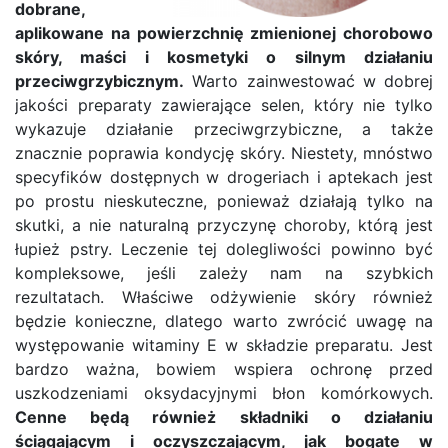
dobrane,
aplikowane na powierzchnię zmienionej chorobowo
skóry, maści i kosmetyki o silnym działaniu
przeciwgrzybicznym.
Warto zainwestować w dobrej
jakości preparaty zawierające selen, który nie tylko
wykazuje działanie przeciwgrzybiczne, a także
znacznie poprawia kondycję skóry. Niestety, mnóstwo
specyfików dostępnych w drogeriach i aptekach jest
po prostu nieskuteczne, ponieważ działają tylko na
skutki, a nie naturalną przyczynę choroby, którą jest
łupież pstry. Leczenie tej dolegliwości powinno być
kompleksowe, jeśli zależy nam na szybkich
rezultatach. Właściwe odżywienie skóry również
będzie konieczne, dlatego warto zwrócić uwagę na
występowanie witaminy E w składzie preparatu. Jest
bardzo ważna, bowiem wspiera ochronę przed
uszkodzeniami oksydacyjnymi błon komórkowych.
Cenne będą również składniki o działaniu
ściągającym i oczyszczającym, jak bogate w